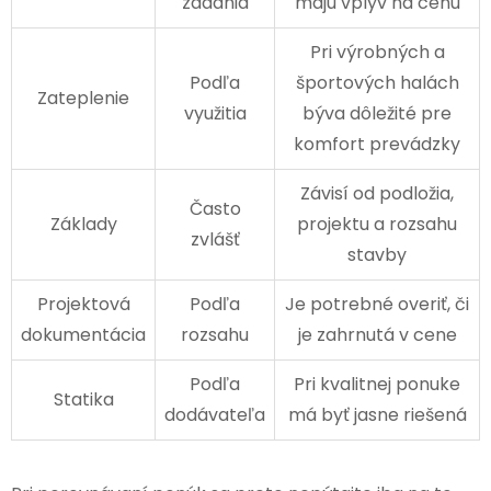
zadania
majú vplyv na cenu
Pri výrobných a
Podľa
športových halách
Zateplenie
využitia
býva dôležité pre
komfort prevádzky
Závisí od podložia,
Často
Základy
projektu a rozsahu
zvlášť
stavby
Projektová
Podľa
Je potrebné overiť, či
dokumentácia
rozsahu
je zahrnutá v cene
Podľa
Pri kvalitnej ponuke
Statika
dodávateľa
má byť jasne riešená