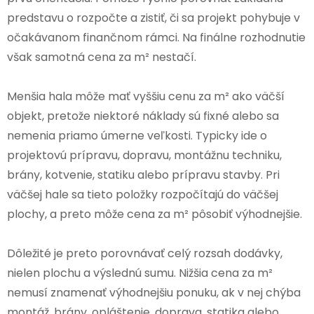
predstavu o rozpočte a zistiť, či sa projekt pohybuje v
očakávanom finančnom rámci. Na finálne rozhodnutie
však samotná cena za m² nestačí.
Menšia hala môže mať vyššiu cenu za m² ako väčší
objekt, pretože niektoré náklady sú fixné alebo sa
nemenia priamo úmerne veľkosti. Typicky ide o
projektovú prípravu, dopravu, montážnu techniku,
brány, kotvenie, statiku alebo prípravu stavby. Pri
väčšej hale sa tieto položky rozpočítajú do väčšej
plochy, a preto môže cena za m² pôsobiť výhodnejšie.
Dôležité je preto porovnávať celý rozsah dodávky,
nielen plochu a výslednú sumu. Nižšia cena za m²
nemusí znamenať výhodnejšiu ponuku, ak v nej chýba
montáž, brány, opláštenie, doprava, statika alebo