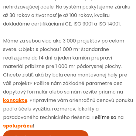
nehrdzavejúcej ocele. Na systém poskytujeme záruku
až 30 rokov a životnosť je až 100 rokov, kvalitu
dokladáme certifikáciami CE, ISO 9001 a ISO 14001.
Máme za sebou viac ako 3 000 projektov po celom
svete. Objekt s plochou 1 000 m² štandardne
realizujeme do 14 dní a jeden kamión prepraví
materiál približne pre 1 000 m² pôdorysnej plochy.
Chcete zistiť, aká by bola cena montovanej haly pre
váš projekt? Pošlite nám základné parametre cez
dopytový formulár alebo sa nám ozvite priamo na
kontakte
. Pripravíme vám orientačnú cenovú ponuku
podľa účelu využitia, rozmerov, lokality a
požadovaného technického riešenia.
Tešíme sa
na
spoluprácu
!