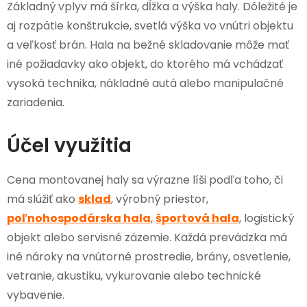
Základný vplyv má šírka, dĺžka a výška haly. Dôležité je
aj rozpätie konštrukcie, svetlá výška vo vnútri objektu
a veľkosť brán. Hala na bežné skladovanie môže mať
iné požiadavky ako objekt, do ktorého má vchádzať
vysoká technika, nákladné autá alebo manipulačné
zariadenia.
Účel využitia
Cena montovanej haly sa výrazne líši podľa toho, či
má slúžiť ako
sklad
, výrobný priestor,
poľnohospodárska hala
,
športová hala
, logistický
objekt alebo servisné zázemie. Každá prevádzka má
iné nároky na vnútorné prostredie, brány, osvetlenie,
vetranie, akustiku, vykurovanie alebo technické
vybavenie.