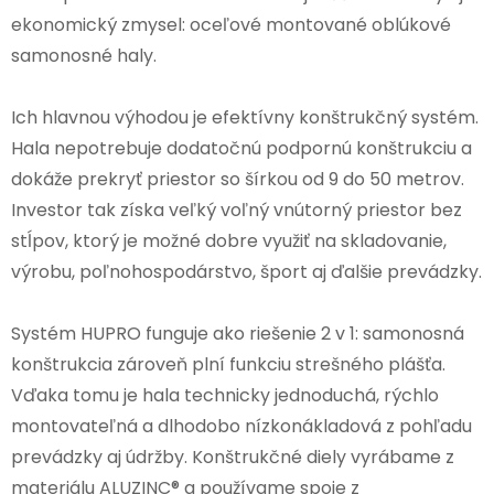
ekonomický zmysel: oceľové montované oblúkové
samonosné haly.
Ich hlavnou výhodou je efektívny konštrukčný systém.
Hala nepotrebuje dodatočnú podpornú konštrukciu a
dokáže prekryť priestor so šírkou od 9 do 50 metrov.
Investor tak získa veľký voľný vnútorný priestor bez
stĺpov, ktorý je možné dobre využiť na skladovanie,
výrobu, poľnohospodárstvo, šport aj ďalšie prevádzky.
Systém HUPRO funguje ako riešenie 2 v 1: samonosná
konštrukcia zároveň plní funkciu strešného plášťa.
Vďaka tomu je hala technicky jednoduchá, rýchlo
montovateľná a dlhodobo nízkonákladová z pohľadu
prevádzky aj údržby. Konštrukčné diely vyrábame z
materiálu ALUZINC® a používame spoje z