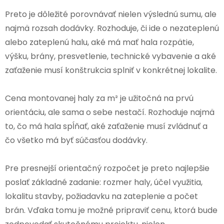
Preto je dôležité porovnávať nielen výslednú sumu, ale
najmä rozsah dodávky. Rozhoduje, či ide o nezateplenú
alebo zateplenú halu, aké má mať hala rozpätie,
výšku, brány, presvetlenie, technické vybavenie a aké
zaťaženie musí konštrukcia splniť v konkrétnej lokalite.
Cena montovanej haly za m² je užitočná na prvú
orientáciu, ale sama o sebe nestačí. Rozhoduje najmä
to, čo má hala spĺňať, aké zaťaženie musí zvládnuť a
čo všetko má byť súčasťou dodávky.
Pre presnejší orientačný rozpočet je preto najlepšie
poslať základné zadanie: rozmer haly, účel využitia,
lokalitu stavby, požiadavku na zateplenie a počet
brán. Vďaka tomu je možné pripraviť cenu, ktorá bude