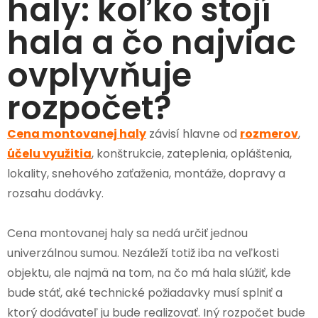
haly: koľko stojí
hala a čo najviac
ovplyvňuje
rozpočet?
Cena montovanej haly
závisí hlavne od
rozmerov
,
účelu využitia
, konštrukcie, zateplenia, opláštenia,
lokality, snehového zaťaženia, montáže, dopravy a
rozsahu dodávky.
Cena montovanej haly sa nedá určiť jednou
univerzálnou sumou. Nezáleží totiž iba na veľkosti
objektu, ale najmä na tom, na čo má hala slúžiť, kde
bude stáť, aké technické požiadavky musí splniť a
ktorý dodávateľ ju bude realizovať. Iný rozpočet bude