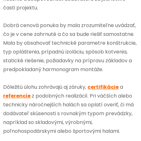
časti projektu.
Dobrá cenová ponuka by mala zrozumiteľne uvádzať,
čo je v cene zahrnuté a čo sa bude riešiť samostatne.
Mala by obsahovať technické parametre konštrukcie,
typ opláštenia, prípadnú izoláciu, spôsob kotvenia,
statické riešenie, požiadavky na prípravu základov a
predpokladaný harmonogram montáže.
Dôležitú úlohu zohrávajú aj záruky,
certifikácie
a
referencie
z podobných realizácií. Pri väčších alebo
technicky náročnejších halách sa oplatí overiť, či má
dodávateľ skúsenosti s rovnakým typom prevádzky,
napríklad so skladovými, výrobnými,
poľnohospodárskymi alebo športovými halami.