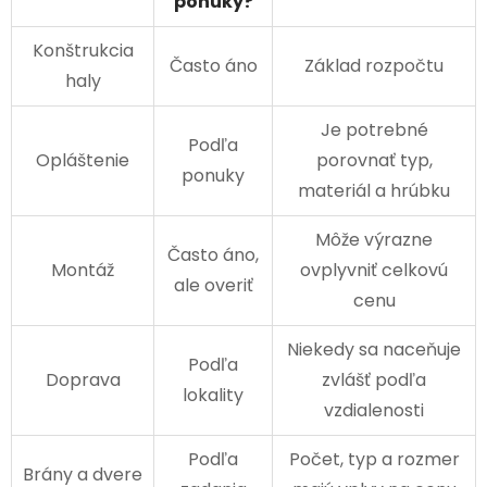
ponuky?
Konštrukcia
Často áno
Základ rozpočtu
haly
Je potrebné
Podľa
Opláštenie
porovnať typ,
ponuky
materiál a hrúbku
Môže výrazne
Často áno,
Montáž
ovplyvniť celkovú
ale overiť
cenu
Niekedy sa naceňuje
Podľa
Doprava
zvlášť podľa
lokality
vzdialenosti
Podľa
Počet, typ a rozmer
Brány a dvere