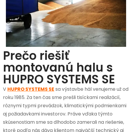
Prečo riešiť
montovanú halu s
HUPRO SYSTEMS SE
V
HUPRO SYSTEMS SE
sa výstavbe hál venujeme už od
roku 1985. Za ten čas sme prešli tisíckami realizácií,
rôznymi typmi prevádzok, klimatickými podmienkami
aj požiadavkami investorov. Práve vďaka týmto
skúsenostiam sme sa dlhodobo zamerali na riešenie,
ktoré podľa nás dáva klientom najväčší technický aj