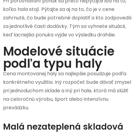
Pri porovnávaní ponúk sa preto nepýtajte iba na to,
koľko hala stojí. Pýtajte sa aj na to, čo je v cene
zahrnuté, čo bude potrebné doplatiť a kto zodpovedá
za jednotlivé časti dodávky. Tým sa vyhnete situácii,
keď lacnejšia ponuka vyjde vo výsledku drahšie.
Modelové situácie
podľa typu haly
Cena montovanej haly sa najlepšie posudzuje podľa
konkrétneho využitia. Iný rozpočet bude dávať zmysel
pri jednoduchom sklade a iný pri hale, ktorá má slúžiť
na celoročnú výrobu, šport alebo intenzívnu
prevádzku.
Malá nezateplená skladová