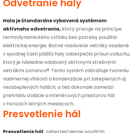
Odvetranie haly
Hala je štandardne vybavená systémom
aktívneho odvetrania,
ktorý pracuje na princípe
termodynamického vztlaku bez potreby použitia
elektrickej energie. Bočné nasávacie vetráky osadené
v spodnej časti plášťa haly zabezpečia prísun vzduchu,
ktorý je následne odsávaný aktívnymi strešnými
vetrákmi Lomanco®. Tento systém zabraňuje tvoreniu
nadmernej vlhkosti a kondenzácie pri zateplených aj
nezateplených halách, a tiež dokonale zamedzí
prehriatiu izolácie a interiérových priestorov hál
v horúcich letných mesiacoch.
Presvetlenie hál
Presvetlenie hál
zabezpečujeme použitím