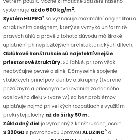
větrem použít. Možné klimatické zatížení našeho
2
systému je
až do 600 kg/m
.
®
Systém HUPRO
se vyznačuje maximální originalitou a
atraktivním designem, který se vymyká uniformitě
pravých úhlů a právě z tohoto důvodu má široké
uplatnění při nejsložitějších architektonických dílech.
Oblúkové konštrukcie sú najefektívnejšie
priestorové štruktúry.
Sú ľahké, pritom však
neobyčajne pevné a silné. Dômyselné spojenie
statických princípov klenby a škrupiny (tvorené
pozdĺžnym a priečnym tvarovaním základného
oceľového dielu v tvare W) sa bez problémov
uplatňuje najmä pri veľkých rozpätiach s využitím
prekrytej plochy
až do šírky 50 m.
Základný diel
je vyrobený z konštrukčnej ocele
®
S 320GD
s povrchovou úpravou
ALUZINC
a