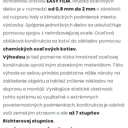
ochrannou vrstvou
EASY FILM.
Hrúbka oceľových
dielov je v rozmedzí
od 0,8 mm do 2 mm
v závislosti
od rozponu haly a klimatických podmienok miesta
výstavby. Spájanie jednotlivých dielov sa uskutočňuje
pomocou spojov z nehrdzavejúcej ocele. Oceľová
oblúková konštrukcia sa kotví do základov pomocou
chemických oceľových kotiev.
Výhodou
je tiež pomerne nízka hmotnosť oceľovej
konštrukcie oproti iným stavebným materiálom. Táto
výhoda so sebou prináša podstatne nižšie nároky na
zakladanie objektu a taktiež zníženie nákladov na
dopravu a montáž. Vynikajúce statické vlastnosti
tohto systému sú využiteľné v extrémnych
poveternostných podmienkach, konštrukcia je odolná
voči zemským otrasom o sile
až 7 stupňov
Richterovej stupnice.