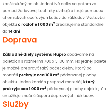
konštrukčný celok. Jednotlivé celky sa potom za
pomoci žeriavovej techniky dvíhajú a fixujú pomocou
chemických oceľových kotiev do základov. Výstavbu
2
objektu
o rozlohe 1 000 m
zrealizujeme štandardne
do
14 dní.
Doprava
Základné diely systému Hupro
dodávame na
paletách s rozmermi 700 x 3 100 mm. Na jednej palete
je možné prepraviť taký počet dielov, ktorý po
2
montáži
prekryje cca 100 m
pôdorysnej plochy
objektu. Jeden kamión prepraví materiál,
ktorý
2
prekryje cca 1 000 m
pôdorysnej plochy objektu, čo
umožňuje značnú úsporu dopravných nákladov.
Služby