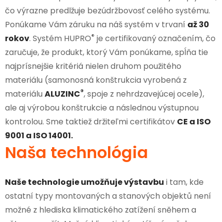
čo výrazne predlžuje bezúdržbovosť celého systému.
Ponúkame Vám záruku na náš systém v trvaní
až 30
®
rokov
. Systém HUPRO
je certifikovaný označením, čo
zaručuje, že produkt, ktorý Vám ponúkame, spĺňa tie
najprísnejšie kritériá nielen druhom použitého
materiálu (samonosná konštrukcia vyrobená z
®
materiálu
ALUZINC
, spoje z nehrdzavejúcej ocele),
ale aj výrobou konštrukcie a následnou výstupnou
kontrolou. Sme taktiež držiteľmi certifikátov
CE a ISO
9001 a ISO 14001.
Naša technológia
Naše technologie umožňuje výstavbu
i tam, kde
ostatní typy montovaných a stanových objektů není
možné z hlediska klimatického zatížení sněhem a