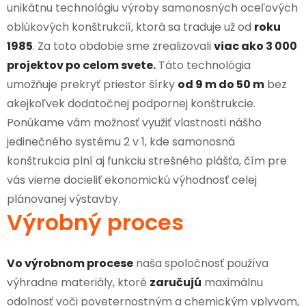
unikátnu technológiu výroby samonosných oceľových
oblúkových konštrukcií, ktorá sa traduje už od
roku
1985
. Za toto obdobie sme zrealizovali
viac ako 3 000
projektov po celom svete.
Táto technológia
umožňuje prekryť priestor šírky
od 9 m do 50 m
bez
akejkoľvek dodatočnej podpornej konštrukcie.
Ponúkame vám možnosť využiť vlastnosti nášho
jedinečného systému 2 v 1, kde samonosná
konštrukcia plní aj funkciu strešného plášťa, čím pre
vás vieme docieliť ekonomickú výhodnosť celej
plánovanej výstavby.
Výrobný proces
Vo výrobnom procese
naša spoločnosť používa
výhradne materiály, ktoré
zaručujú
maximálnu
odolnosť voči poveternostným a chemickým vplyvom,