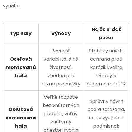
využitia.
Na čo si dať
Typ haly
Výhody
pozor
Pevnosť,
Statický návrh,
Oceľová
variabilita, dlhá
ochrana proti
montovaná
životnosť,
korózii, kvalita
hala
vhodná pre
výroby a
rôzne prevádzky
odborná montáž
Veľké rozpätie
Správny návrh
bez vnútorných
Oblúková
podľa zaťaženia,
podpier, voľný
samonosná
účelu využitia a
vnútorný
hala
podmienok
priestor, rýchla