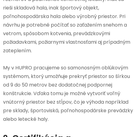
rieši skladová hala, inak športový objekt,
poľnohospodárska hala alebo výrobný priestor. Pri
návrhu je potrebné počítať so zaťažením snehom a
vetrom, spôsobom kotvenia, prevádzkovými
požiadavkami, požiarnymi vlastnosťami aj prípadným
zateplením.
My v HUPRO pracujeme so samonosným oblúkovým
systémom, ktorý umožňuje prekryť priestor so šírkou
od 9 do 50 metrov bez dodatočnej podpornej
konštrukcie. Vďaka tomu je možné vytvoriť voľný
vnútorný priestor bez stĺpov, čo je výhoda napríklad
pre sklady, športoviská, poľnohospodárske prevádzky
alebo letecké haly.