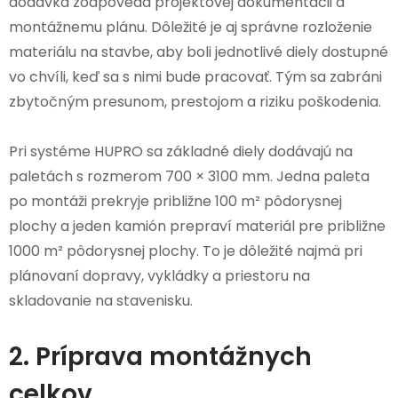
dodávka zodpovedá projektovej dokumentácii a
montážnemu plánu. Dôležité je aj správne rozloženie
materiálu na stavbe, aby boli jednotlivé diely dostupné
vo chvíli, keď sa s nimi bude pracovať. Tým sa zabráni
zbytočným presunom, prestojom a riziku poškodenia.
Pri systéme HUPRO sa základné diely dodávajú na
paletách s rozmerom 700 × 3100 mm. Jedna paleta
po montáži prekryje približne 100 m² pôdorysnej
plochy a jeden kamión prepraví materiál pre približne
1000 m² pôdorysnej plochy. To je dôležité najmä pri
plánovaní dopravy, vykládky a priestoru na
skladovanie na stavenisku.
2. Príprava montážnych
celkov