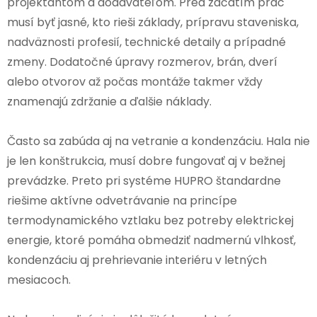
projektantom a dodávateľom. Pred začatím prác
musí byť jasné, kto rieši základy, prípravu staveniska,
nadväznosti profesií, technické detaily a prípadné
zmeny. Dodatočné úpravy rozmerov, brán, dverí
alebo otvorov až počas montáže takmer vždy
znamenajú zdržanie a ďalšie náklady.
Často sa zabúda aj na vetranie a kondenzáciu. Hala nie
je len konštrukcia, musí dobre fungovať aj v bežnej
prevádzke. Preto pri systéme HUPRO štandardne
riešime aktívne odvetrávanie na princípe
termodynamického vztlaku bez potreby elektrickej
energie, ktoré pomáha obmedziť nadmernú vlhkosť,
kondenzáciu aj prehrievanie interiéru v letných
mesiacoch.