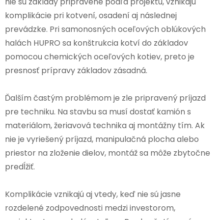
nie sú základy pripravené podľa projektu, vznikajú
komplikácie pri kotvení, osadení aj následnej
prevádzke. Pri samonosných oceľových oblúkových
halách HUPRO sa konštrukcia kotví do základov
pomocou chemických oceľových kotiev, preto je
presnosť prípravy základov zásadná.
Ďalším častým problémom je zle pripravený príjazd
pre techniku. Na stavbu sa musí dostať kamión s
materiálom, žeriavová technika aj montážny tím. Ak
nie je vyriešený príjazd, manipulačná plocha alebo
priestor na zloženie dielov, montáž sa môže zbytočne
predĺžiť.
Komplikácie vznikajú aj vtedy, keď nie sú jasne
rozdelené zodpovednosti medzi investorom,