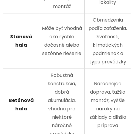
lokality
montáž
Obmedzenia
Môže byť vhodná
podľa zaťaženia,
Stanová
ako rýchle
životnosti,
hala
dočasné alebo
klimatických
sezónne riešenie
podmienok a
typu prevádzky
Robustná
konštrukcia,
Náročnejšia
dobrá
doprava, ťažšia
Betónová
akumulácia,
montáž, vyššie
hala
vhodná pre
nároky na
niektoré
základy a dlhšia
náročné
príprava
prevádzky