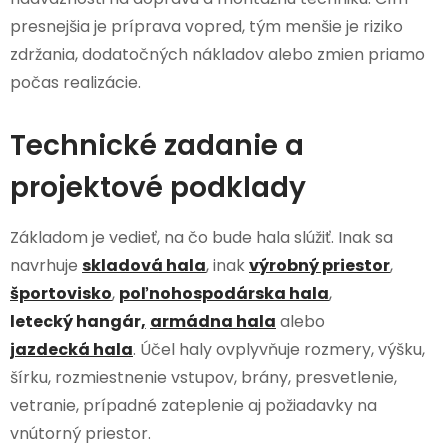
presnejšia je príprava vopred, tým menšie je riziko
zdržania, dodatočných nákladov alebo zmien priamo
počas realizácie.
Technické zadanie a
projektové podklady
Základom je vedieť, na čo bude hala slúžiť. Inak sa
navrhuje
skladová hala
, inak
výrobný priestor
,
športovisko
,
poľnohospodárska hala
,
letecký
h
angár
,
armádna hala
alebo
jazdecká hala
. Účel haly ovplyvňuje rozmery, výšku,
šírku, rozmiestnenie vstupov, brány, presvetlenie,
vetranie, prípadné zateplenie aj požiadavky na
vnútorný priestor.