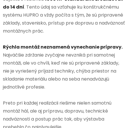
do 14 dní
. Tento údaj sa vzťahuje ku konštrukčnému
systému HUPRO a vždy počíta s tým, že sú pripravené
základy, stavenisko, prístup pre dopravu a nadväznosť
montážnych prác.
Rýchla montáž neznamená vynechanie prípravy.
Najväčšie zdržanie zvyčajne nevzniká pri samotnej
montáži, ale vo chvíli, keď nie sú pripravené základy,
nie je vyriešený príjazd techniky, chýba priestor na
skladanie materiálu alebo na seba nenadväzujú
jednotlivé profesie.
Preto pri každej realizácii riešime nielen samotnú
montáž hál, ale aj prípravu, dopravu, technické
nadväznosti a postup prác tak, aby výstavba
prebehla čo najplynulejšie.