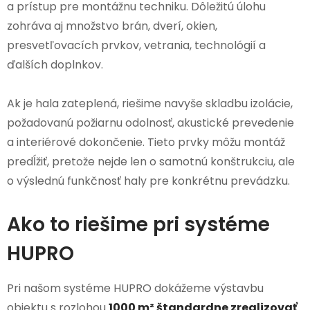
a prístup pre montážnu techniku. Dôležitú úlohu
zohráva aj množstvo brán, dverí, okien,
presvetľovacích prvkov, vetrania, technológií a
ďalších doplnkov.
Ak je hala zateplená, riešime navyše skladbu izolácie,
požadovanú požiarnu odolnosť, akustické prevedenie
a interiérové dokončenie. Tieto prvky môžu montáž
predĺžiť, pretože nejde len o samotnú konštrukciu, ale
o výslednú funkčnosť haly pre konkrétnu prevádzku.
Ako to riešime pri systéme
HUPRO
Pri našom systéme HUPRO dokážeme výstavbu
objektu s rozlohou
1000 m² štandardne zrealizovať