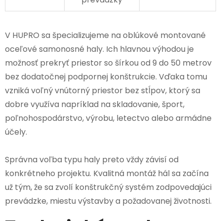
V HUPRO sa špecializujeme na oblúkové montované
oceľové samonosné haly. Ich hlavnou výhodou je
možnosť prekryť priestor so šírkou od 9 do 50 metrov
bez dodatočnej podpornej konštrukcie. Vďaka tomu
vzniká voľný vnútorný priestor bez stĺpov, ktorý sa
dobre využíva napríklad na skladovanie, šport,
poľnohospodárstvo, výrobu, letectvo alebo armádne
účely.
Správna voľba typu haly preto vždy závisí od
konkrétneho projektu. Kvalitná montáž hál sa začína
už tým, že sa zvolí konštrukčný systém zodpovedajúci
prevádzke, miestu výstavby a požadovanej životnosti.