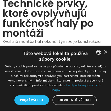
Technické prvky,
ktoré ovplyvňujú
funkčnosť haly po
montáži
Kvalitná montáž hál nekončí tým, že je konštrukcia
osadená a ukotvená. Hala musí dobre fungovať aj v
×
Táto webová lokalita používa
bežnej prevádzke v zime, v lete, pri skladovaní
súbory cookie.
materiálu, športovom využití, výrobe alebo
SLOVAK
Súbory cookie používame na prispôsobenie obsahu, reklám a analýzu
poľnohospodárskej prevádzke. Preto pri návrhu aj
návštevnosti. Informácie o vašom používaní našej stránky zdieľame aj
CZECH
realizácii riešime aj vetranie, presvetlenie, zateplenie a
s našimi reklamnými a analytickými partnermi, ktorí ich môžu
kombinovať s inými informáciami, ktoré ste im poskytli alebo ktoré
ďalšie technické prvky, ktoré majú priamy vplyv na
zhromaždili pri používaní ich služieb.
Zásady ochrany osobných
komfort, životnosť aj údržbu objektu.
údajov
PRIJAŤ VŠETKO
ODMIETNUŤ VŠETKO
Odvetrávanie