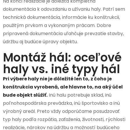
Na konci realizácie je dôležitá kompletná
dokumentácia k odovzdaniu a užívaniu haly. Patrí sem
technická dokumentácia, informácie ku konštrukcii,
použitým prvkom a vykonaným prácam. Dobre
pripravená dokumentácia uľahčuje prevzatie stavby,
údržbu aj budúce úpravy objektu.
Montáž hál: oceľové
haly vs. iné typy hál
Pri výbere haly nie je dôležité len to, z čoho je
konštrukcia vyrobená, ale hlavne to, na aký účel
bude objekt slúžiť.
Inú halu potrebuje sklad, inú
poľnohospodárska prevádzka, inú športovisko a inú
výrobný areál. Preto vždy odporúčame posudzovať
typ haly podľa rozpätia, zaťaženia, životnosti, rýchlosti
realizácie, nárokov na údržbu a možností budúceho