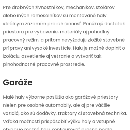
Pre drobných živnostníkov, mechanikov, stolárov
alebo iných remeselníkov sú montované haly
ideálnym zázemím pre ich činnosť. Ponúkajú dostatok
priestoru pre vybavenie, materiály aj pohodlný
pracovný režim, a pritom nevyžadujú zložité stavebné
prípravy ani vysoké investície. Halu je možné doplniť o
izoláciu, osvetlenie aj vetranie a vytvoriť tak
plnohodnotné pracovné prostredie.
Garáže
Malé haly výborne poslúžia ako garážové priestory
nielen pre osobné automobily, ale aj pre väčšie
vozidlá, ako sú dodávky, traktory či stavebná technika.
Vďaka možnosti prispôsobiť výšku haly a vstupné
otvory je možné halu konfigurovať presne podľa