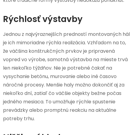
ktoré tradičné formy výstavby nedokážu ponúknuť.
Rýchlosť výstavby
Jednou z najvýraznejších predností montovaných hál
je ich mimoriadne rýchla realizácia. Vzhľadom na to,
že väčšina konštrukčných prvkov je pripravená
vopred vo výrobe, samotná výstavba na mieste trvá
len niekoľko týždňov. Nie je potrebné čakať na
vysychanie betónu, murovanie alebo iné časovo
náročné procesy. Menšie haly možno dokončiť aj za
niekoľko dní, zatiaľ čo väčšie objekty bežne počas
jedného mesiaca. To umožňuje rýchle spustenie
prevádzky alebo promptnú reakciu na aktuálne
potreby trhu.