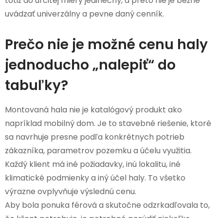
totiž do určitej miery jedinečný, a preto nie je bežné
uvádzať univerzálny a pevne daný cenník.
Prečo nie je možné cenu haly
jednoducho „nalepiť“ do
tabuľky?
Montovaná hala nie je katalógový produkt ako
napríklad mobilný dom. Je to stavebné riešenie, ktoré
sa navrhuje presne podľa konkrétnych potrieb
zákazníka, parametrov pozemku a účelu využitia.
Každý klient má iné požiadavky, inú lokalitu, iné
klimatické podmienky a iný účel haly. To všetko
výrazne ovplyvňuje výslednú cenu.
Aby bola ponuka férová a skutočne odzrkadľovala to,