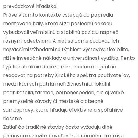
prevádzkové hľadiská.
Práve v tomto kontexte vstupujú do popredia
montované haly, ktoré si za poslednú dekádu
vybudovali veľmi silnú a stabilnú pozíciu naprieč
rôznymi odvetviami. A niet sa čomu čudovať. Ich
najväčšími výhodami sú rýchlosť výstavby, flexibilita,
nižšie investičné náklady a univerzálnosť využitia. Tento
typ konštrukcie dokáže mimoriadne elegantne
reagovať na potreby širokého spektra používateľov,
medzi ktorých patria malí živnostníci, lokálni
podnikatelia, farmári, poľnohospodári, ale aj veľké
priemyselné závody či mestské a obecné
samosprávy, ktoré hľadajú efektívne a spoľahlivé
riešenie.
Zatiaľ čo tradičné stavby často vyžadujú dlhé
plánovanie, zložité povoľovanie, náročnú prípravu