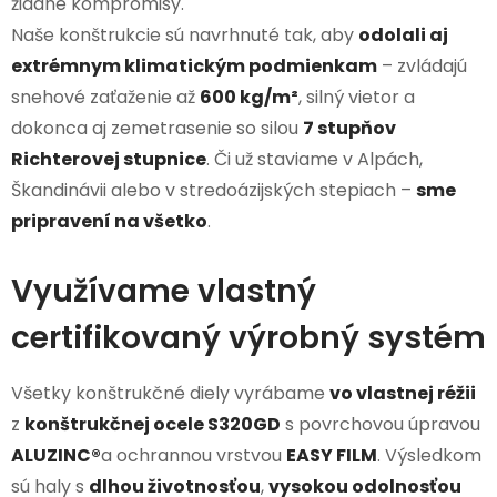
žiadne kompromisy.
Naše konštrukcie sú navrhnuté tak, aby
odolali aj
extrémnym klimatickým podmienkam
– zvládajú
snehové zaťaženie až
600 kg/m²
, silný vietor a
dokonca aj zemetrasenie so silou
7 stupňov
Richterovej stupnice
. Či už staviame v Alpách,
Škandinávii alebo v stredoázijských stepiach –
sme
pripravení na všetko
.
Využívame vlastný
certifikovaný výrobný systém
Všetky konštrukčné diely vyrábame
vo vlastnej réžii
z
konštrukčnej ocele S320GD
s povrchovou úpravou
ALUZINC®
a ochrannou vrstvou
EASY FILM
. Výsledkom
sú haly s
dlhou životnosťou
,
vysokou odolnosťou