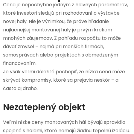
Cena je nepochybne jedným z hlavných parametrov,
ktoré investori sledujú pri rozhodovaní o výstavbe
novej haly. Nie je výnimkou, že práve hľadanie
najlacnejšej montovanej haly je prvým krokom
mnohých záujemcov. Z pohľadu rozpočtu to môže
dávať zmysel – najmä pri menších firmách,
samosprávach alebo projektoch s obmedzeným
financovaním.
Je však veľmi dôležité pochopiť, že nízka cena môže
skrývať kompromisy, ktoré sa prejavia neskôr – a
často aj draho.
Nezateplený objekt
Veľmi nízke ceny montovaných hál bývajú spravidla
spojené s halami, ktoré nemajú žiadnu tepelnú izoláciu.