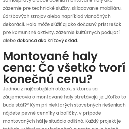
Samosprávy a obce ocenia montované haly ako
zázemie pre technické služby, skladovanie mobiliáru,
údržbových strojov alebo napríklad vianočných
dekorácií. Hala môže slúžiť aj ako dočasný prístrešok
pre komunitné aktivity, zázemie kultúrnych podujatí
alebo
dokonca ako krízový sklad.
Montované haly
cena: Čo všetko tvorí
konečnú cenu?
Jednou z najčastejších otázok, s ktorou sa
záujemcovia o montované haly stretávajú, je: „Koľko to
bude stáť?“ Kým pri niektorých stavebných riešeniach
nájdete pevné cenníky a balíčky, v prípade
montovaných hál je situácia odlišná. Každý projekt je