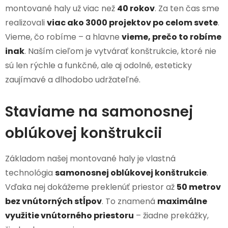
montované haly už viac než
40 rokov
. Za ten čas sme
realizovali
viac ako 3000 projektov po celom svete
.
Vieme, čo robíme – a hlavne
vieme, prečo to robíme
inak
. Naším cieľom je vytvárať konštrukcie, ktoré nie
sú len rýchle a funkčné, ale aj odolné, esteticky
zaujímavé a dlhodobo udržateľné.
Staviame na samonosnej
oblúkovej konštrukcii
Základom našej montované haly je vlastná
technológia
samonosnej oblúkovej konštrukcie
.
Vďaka nej dokážeme preklenúť priestor až
50 metrov
bez vnútorných stĺpov
. To znamená
maximálne
využitie vnútorného priestoru
– žiadne prekážky,