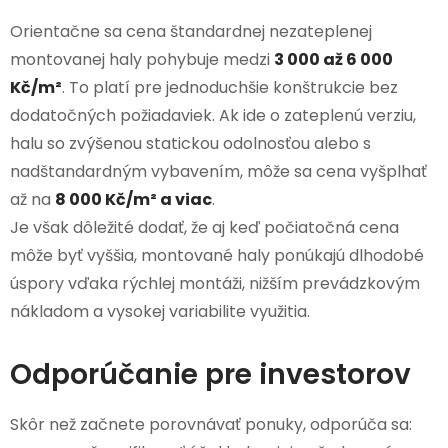
Orientačne sa cena štandardnej nezateplenej
montovanej haly pohybuje medzi
3 000 až 6 000
Kč/m²
. To platí pre jednoduchšie konštrukcie bez
dodatočných požiadaviek. Ak ide o zateplenú verziu,
halu so zvýšenou statickou odolnosťou alebo s
nadštandardným vybavením, môže sa cena vyšplhať
až na
8 000 Kč/m² a viac
.
Je však dôležité dodať, že aj keď počiatočná cena
môže byť vyššia, montované haly ponúkajú dlhodobé
úspory vďaka rýchlej montáži, nižším prevádzkovým
nákladom a vysokej variabilite využitia.
Odporúčanie pre investorov
Skôr než začnete porovnávať ponuky, odporúča sa: