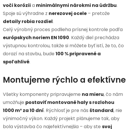
voči korózii
a
minimálnymi nárokmi na údržbu
.
Spoje sú výhradne z
nerezovej ocele
– pretože
detaily robia rozdiel
.
Celý výrobný proces podlieha prísnej kontrole podľa
európskych noriem EN 1090
. Každý diel prechádza
výstupnou kontrolou, takže si môžete byť istí, že to, čo
dorazí na stavbu, bude
100 % pripravené a
spoľahlivé
.
Montujeme rýchlo a efektívne
Všetky komponenty pripravujeme
na mieru
, čo nám
umožňuje
postaviť montované haly s rozlohou
1000 m² za 10 dní
. Rýchlosť je pre nás
štandard
, nie
výnimočný výkon. Každý projekt plánujeme tak, aby
bola výstavba čo najefektívnejšia – aby ste
svoj