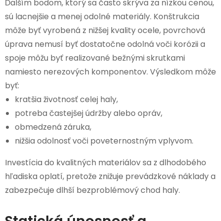
Ďalším bodom, ktorý sa často skrýva za nízkou cenou,
sú lacnejšie a menej odolné materiály. Konštrukcia
môže byť vyrobená z nižšej kvality ocele, povrchová
úprava nemusí byť dostatočne odolná voči korózii a
spoje môžu byť realizované bežnými skrutkami
namiesto nerezových komponentov. Výsledkom môže
byť:
kratšia životnosť celej haly,
potreba častejšej údržby alebo opráv,
obmedzená záruka,
nižšia odolnosť voči poveternostným vplyvom.
Investícia do kvalitných materiálov sa z dlhodobého
hľadiska oplatí, pretože znižuje prevádzkové náklady a
zabezpečuje dlhší bezproblémový chod haly.