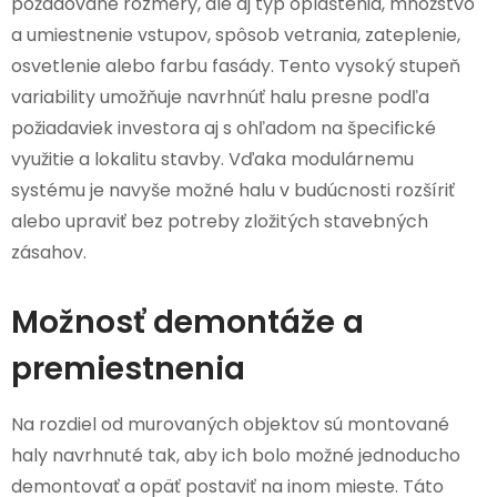
požadované rozmery, ale aj typ opláštenia, množstvo
a umiestnenie vstupov, spôsob vetrania, zateplenie,
osvetlenie alebo farbu fasády. Tento vysoký stupeň
variability umožňuje navrhnúť halu presne podľa
požiadaviek investora aj s ohľadom na špecifické
využitie a lokalitu stavby. Vďaka modulárnemu
systému je navyše možné halu v budúcnosti rozšíriť
alebo upraviť bez potreby zložitých stavebných
zásahov.
Možnosť demontáže a
premiestnenia
Na rozdiel od murovaných objektov sú montované
haly navrhnuté tak, aby ich bolo možné jednoducho
demontovať a opäť postaviť na inom mieste. Táto