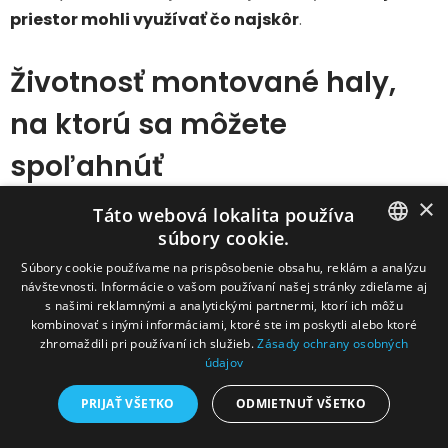
priestor mohli využívať čo najskôr
.
Životnosť montované haly,
na ktorú sa môžete
spoľahnúť
×
Táto webová lokalita používa
Naše montované haly navrhujeme s dôrazom na
súbory cookie.
dlhovekosť a nízku údržbu
. Vďaka použitým
SLOVAK
Súbory cookie používame na prispôsobenie obsahu, reklám a analýzu
materiálom a precíznej výrobe dosahujú konštrukcie
návštevnosti. Informácie o vašom používaní našej stránky zdieľame aj
životnosť
až 100 rokov
. Vaša hala tak bude plne
CZECH
s našimi reklamnými a analytickými partnermi, ktorí ich môžu
kombinovať s inými informáciami, ktoré ste im poskytli alebo ktoré
funkčná aj pre ďalšiu generáciu.
zhromaždili pri používaní ich služieb.
Zásady ochrany osobných
A pretože vieme, že
dôvera sa nebuduje slovami
,
údajov
poskytujeme na náš systém aj
záruku až 30 rokov
–
PRIJAŤ VŠETKO
ODMIETNUŤ VŠETKO
na kľúčové konštrukčné časti. Je to náš
záväzok
kvality
a dôkaz, že našej technológii skutočne veríme.