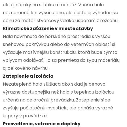
ale aj nároky na statiku a montáž. Väčšia hala
neznamená len vyššiu cenu, ale často aj výhodnejšiu
cenu za meter štvorcový vďaka úsporám z rozsahu.
Klimatické zaťaženie v mieste stavby
Hala navrhnutá do horského prostredia s vyššou
snehovou pokrývkou alebo do veterných oblastí si
vyžaduje masívnejšiu konštrukciu, ktorá bude týmto
vplyvom odolávať. To sa premieta do typu materiálu
aj celkového návrhu.
Zateplenie a izolácia
Nezateplená hala slúžiaca ako sklad je cenovo
výrazne dostupnejšia než hala s tepelnou izoláciou
určená na celoročnú prevádzku. Zateplenie síce
zvyšuje počiatočnú investíciu, ale prináša výrazné
úspory v prevádzke.
Presvetlenie, vetranie a doplnky