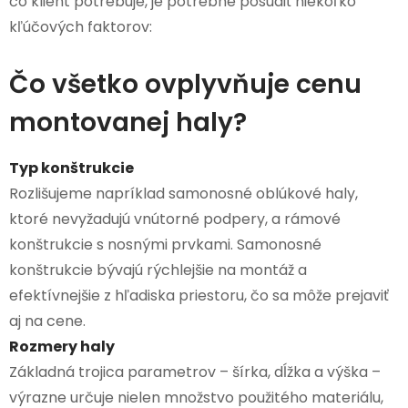
čo klient potrebuje, je potrebné posúdiť niekoľko
kľúčových faktorov:
Čo všetko ovplyvňuje cenu
montovanej haly?
Typ konštrukcie
Rozlišujeme napríklad samonosné oblúkové haly,
ktoré nevyžadujú vnútorné podpery, a rámové
konštrukcie s nosnými prvkami. Samonosné
konštrukcie bývajú rýchlejšie na montáž a
efektívnejšie z hľadiska priestoru, čo sa môže prejaviť
aj na cene.
Rozmery haly
Základná trojica parametrov – šírka, dĺžka a výška –
výrazne určuje nielen množstvo použitého materiálu,