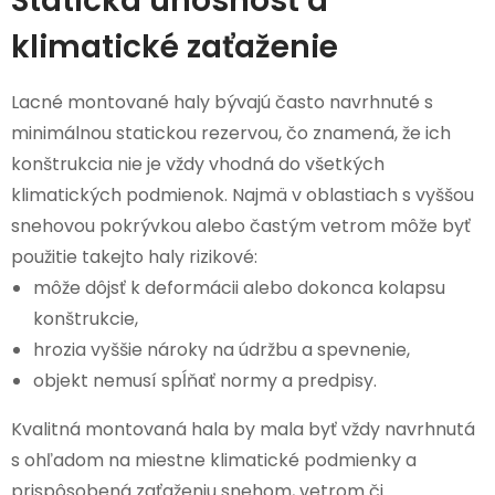
Statická únosnosť a
klimatické zaťaženie
Lacné montované haly bývajú často navrhnuté s
minimálnou statickou rezervou, čo znamená, že ich
konštrukcia nie je vždy vhodná do všetkých
klimatických podmienok. Najmä v oblastiach s vyššou
snehovou pokrývkou alebo častým vetrom môže byť
použitie takejto haly rizikové:
môže dôjsť k deformácii alebo dokonca kolapsu
konštrukcie,
hrozia vyššie nároky na údržbu a spevnenie,
objekt nemusí spĺňať normy a predpisy.
Kvalitná montovaná hala by mala byť vždy navrhnutá
s ohľadom na miestne klimatické podmienky a
prispôsobená zaťaženiu snehom, vetrom či