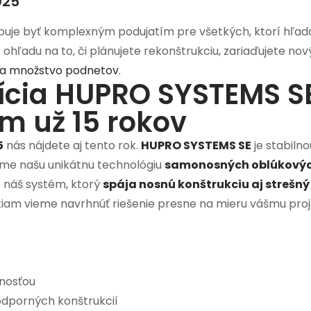
025
buje byť komplexným podujatím pre všetkých, ktorí hľadaj
z ohľadu na to, či plánujete rekonštrukciu, zariaďujete nov
a množstvo podnetov
.
ícia HUPRO SYSTEMS SE
m už 15 rokov
5
nás nájdete aj tento rok.
HUPRO SYSTEMS SE
je stabiln
me našu unikátnu technológiu
samonosných oblúkovýc
 náš systém, ktorý
spája nosnú konštrukciu aj strešný
iam vieme navrhnúť riešenie presne na mieru vášmu proj
nosťou
dporných konštrukcií