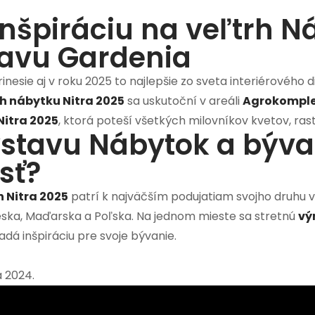
inšpiráciu na veľtrh N
tavu Gardenia
inesie aj v roku 2025 to najlepšie zo sveta interiérového 
rh nábytku Nitra 2025
sa uskutoční v areáli
Agrokomple
Nitra 2025
, ktorá poteší všetkých milovníkov kvetov, ras
výstavu Nábytok a býva
sť?
 Nitra 2025
patrí k najväčším podujatiam svojho druhu v 
Česka, Maďarska a Poľska. Na jednom mieste sa stretnú
vý
hľadá inšpiráciu pre svoje bývanie.
 2024.