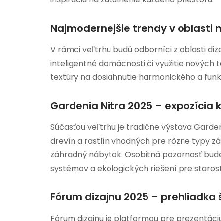
Najmodernejšie trendy v oblasti n
V rámci veľtrhu budú odborníci z oblasti di
inteligentné domácnosti či využitie nových t
textúry na dosiahnutie harmonického a funk
Gardenia Nitra 2025 – expozícia 
Súčasťou veľtrhu je tradične výstava Garden
drevín a rastlín vhodných pre rôzne typy zá
záhradný nábytok. Osobitná pozornosť bud
systémov a ekologických riešení pre starostli
Fórum dizajnu 2025 – prehliadka 
Fórum dizajnu je platformou pre prezentáciu