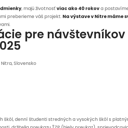
odmienky
, majú životnosť
viac ako 40 rokov
a postavíme
vami preberieme váš projekt.
Na výstave v Nitre máme s
vami.
ácie pre návštevníko
2025
Nitra, Slovensko
ch škôl, denní študenti stredných a vysokých škôl s platn
ti, držitelia preukazu ŤZP (biely preukaz), sprievodcovia