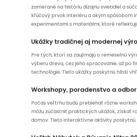
zamerané na históriu dizajnu svietidiel a sú
kľúčový prvok interiéru a akým spôsobom int
experimentami s materiálmi, ktoré reflektuj
Ukážky tradičnej aj modernej vý
Pre tých, ktorí sa zaujímajú o remeselnú vý
výberu dreva, cez jeho spracovanie, až po f
technológie. Tieto ukážky poskytnú hlbší 
Workshopy, poradenstvo a odbo
Počas veľtrhu budú prebiehať rôzne worksho
môžu zúčastniť praktických ukážok, získať ra
domov. Tieto interaktívne aktivity poskytnú 