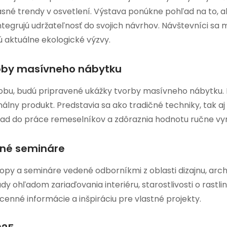
časné trendy v osvetlení. Výstava ponúkne pohľad na to, a
egrujú udržateľnosť do svojich návrhov. Návštevníci sa m
ú aktuálne ekologické výzvy.
roby masívneho nábytku
robu, budú pripravené ukážky tvorby masívneho nábytku. N
inálny produkt. Predstavia sa ako tradičné techniky, tak 
vhľad do práce remeselníkov a zdôraznia hodnotu ručne v
rné semináre
py a semináre vedené odborníkmi z oblasti dizajnu, archi
dy ohľadom zariaďovania interiéru, starostlivosti o rastl
cenné informácie a inšpiráciu pre vlastné projekty.