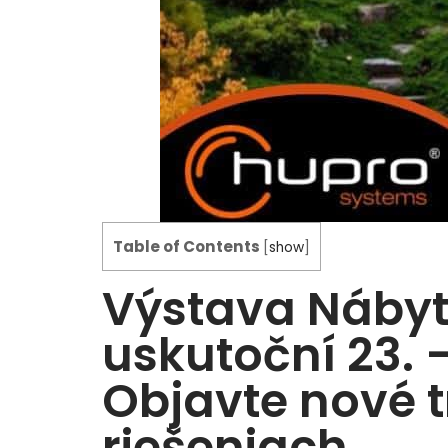
Table of Contents
[
show
]
Výstava Nábyto
uskutoční 23. 
Objavte nové t
riešeniach.