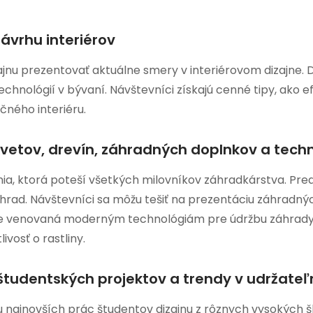
ávrhu interiérov
zajnu prezentovať aktuálne smery v interiérovom dizajne.
echnológií v bývaní. Návštevníci získajú cenné tipy, ako 
čného interiéru.
kvetov, drevín, záhradných doplnkov a techn
ia, ktorá poteší všetkých milovníkov záhradkárstva. Pred
hrad. Návštevníci sa môžu tešiť na prezentáciu záhradnýc
e venovaná moderným technológiám pre údržbu záhrady
vosť o rastliny.
študentských projektov a trendy v udržate
 najnovších prác študentov dizajnu z rôznych vysokých šk