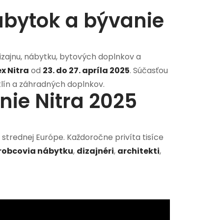
ábytok a bývanie
dizajnu, nábytku, bytových doplnkov a
x Nitra
od
23. do 27. apríla 2025
. Súčasťou
tlín a záhradných doplnkov.
nie Nitra 2025
strednej Európe. Každoročne privíta tisíce
robcovia nábytku
,
dizajnéri
,
architekti
,