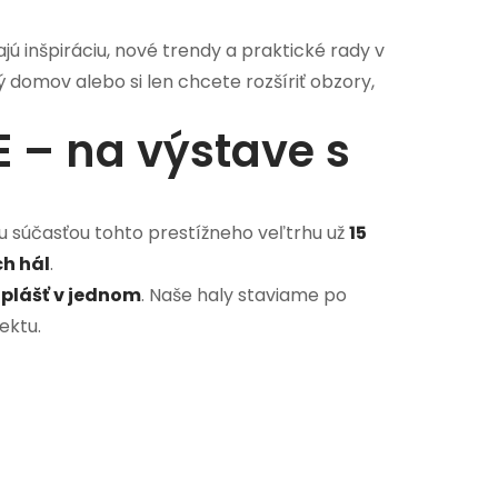
ú inšpiráciu, nové trendy a praktické rady v
ý domov alebo si len chcete rozšíriť obzory,
 – na výstave s
ou súčasťou tohto prestížneho veľtrhu už
15
h hál
.
 plášť v jednom
. Naše haly staviame po
ektu.