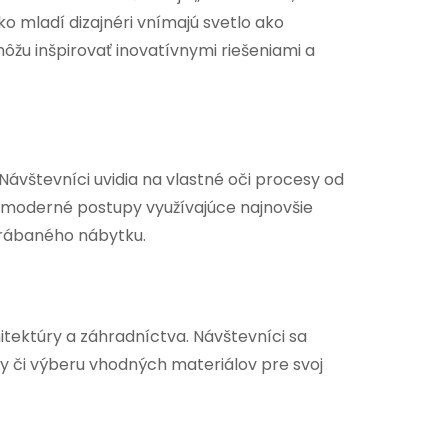
ko mladí dizajnéri vnímajú svetlo ako
ôžu inšpirovať inovatívnymi riešeniami a
ávštevníci uvidia na vlastné oči procesy od
aj moderné postupy využívajúce najnovšie
yrábaného nábytku.
tektúry a záhradníctva. Návštevníci sa
iny či výberu vhodných materiálov pre svoj