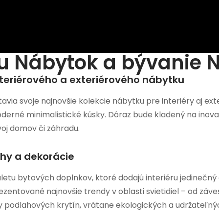
u Nábytok a bývanie N
nteriérového a exteriérového nábytku
via svoje najnovšie kolekcie nábytku pre interiéry aj exte
moderné minimalistické kúsky. Dôraz bude kladený na inov
voj domov či záhradu.
ahy a dekorácie
etu bytových doplnkov, ktoré dodajú interiéru jedinečný
zentované najnovšie trendy v oblasti svietidiel – od záv
py podlahových krytín, vrátane ekologických a udržateľ