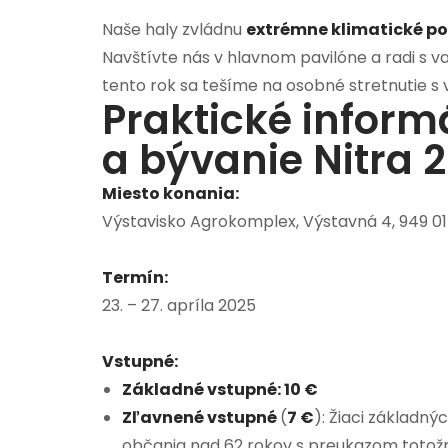
Naše haly zvládnu
extrémne klimatické p
Navštívte nás v hlavnom pavilóne a radi s 
tento rok sa tešíme na osobné stretnutie s 
Praktické inform
a bývanie Nitra 
Miesto konania:
Výstavisko Agrokomplex, Výstavná 4, 949 01 
Termín:
23. – 27. apríla 2025
Vstupné:
Základné vstupné:
10 €
Zľavnené vstupné
(
7 €
):
Žiaci základný
občania nad 62 rokov s preukazom totožnos