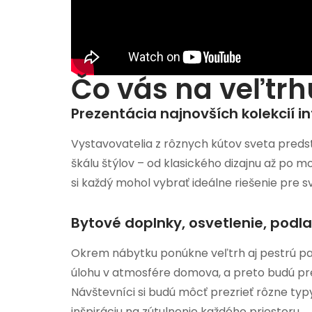
Čo vás na veľtrh
Prezentácia najnovších kolekcií i
Vystavovatelia z rôznych kútov sveta predsta
škálu štýlov – od klasického dizajnu až po 
si každý mohol vybrať ideálne riešenie pre s
Bytové doplnky, osvetlenie, podl
Okrem nábytku ponúkne veľtrh aj pestrú pal
úlohu v atmosfére domova, a preto budú pre
Návštevníci si budú môcť prezrieť rôzne ty
inšpiráciu na zútulnenie každého priestoru.