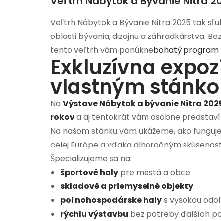
Veľtrh Nábytok a Bývanie Nitra 2
Veľtrh Nábytok a Bývanie Nitra 2025 tak sľu
oblasti bývania, dizajnu a záhradkárstva. Be
tento veľtrh vám ponúkne
bohatý program 
Exkluzívna expoz
vlastným stánko
Na
Výstave Nábytok a bývanie Nitra 202
rokov
a aj tentokrát vám osobne predstaví
Na našom stánku vám ukážeme, ako funguje
celej Európe a vďaka dlhoročným skúsenost
Špecializujeme sa na:
športové haly
pre mestá a obce
skladové a priemyselné objekty
poľnohospodárske haly
s vysokou odol
rýchlu výstavbu
bez potreby ďalších po