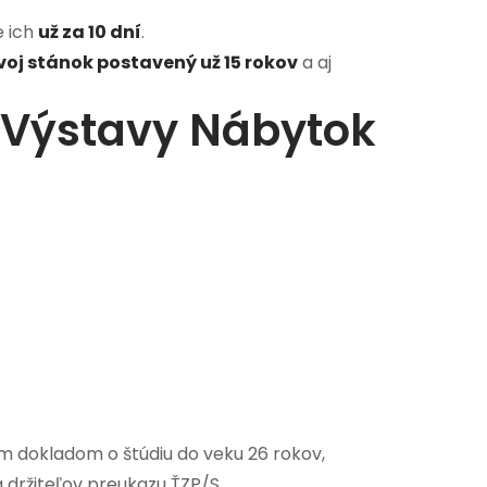
 ich
už za 10 dní
.
voj stánok postavený už 15 rokov
a aj
v Výstavy Nábytok
ým dokladom o štúdiu do veku 26 rokov,
 držiteľov preukazu ŤZP/S.