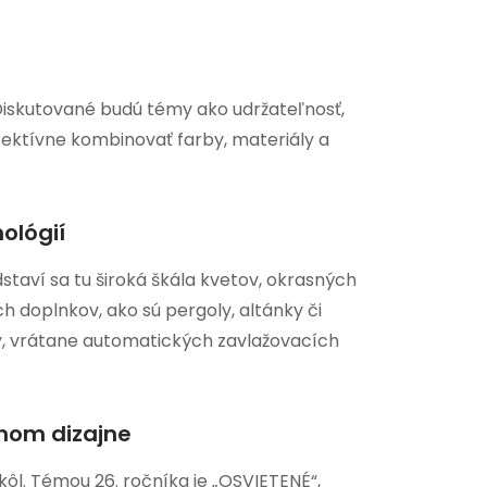
 Diskutované budú témy ako udržateľnosť,
efektívne kombinovať farby, materiály a
ológií
staví sa tu široká škála kvetov, okrasných
h doplnkov, ako sú pergoly, altánky či
, vrátane automatických zavlažovacích
ľnom dizajne
ôl. Témou 26. ročníka je „OSVIETENÉ“,