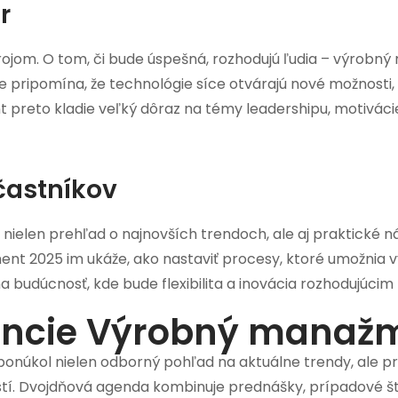
r
trojom. O tom, či bude úspešná, rozhodujú ľudia – výrobný
 pripomína, že technológie síce otvárajú nové možnosti, 
reto kladie veľký dôraz na témy leadershipu, motivácie 
častníkov
i nielen prehľad o najnovších trendoch, ale aj praktické 
2025 im ukáže, ako nastaviť procesy, ktoré umožnia využi
a budúcnosť, kde bude flexibilita a inovácia rozhodujúci
encie Výrobný manaž
ponúkol nielen odborný pohľad na aktuálne trendy, ale p
ností. Dvojdňová agenda kombinuje prednášky, prípadové št