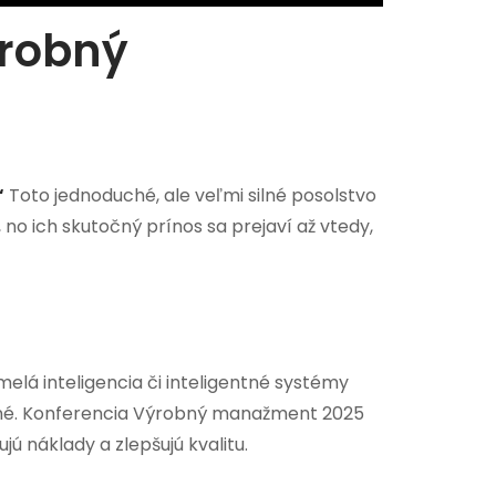
ýrobný
“
Toto jednoduché, ale veľmi silné posolstvo
no ich skutočný prínos sa prejaví až vtedy,
elá inteligencia či inteligentné systémy
ožné. Konferencia Výrobný manažment 2025
jú náklady a zlepšujú kvalitu.