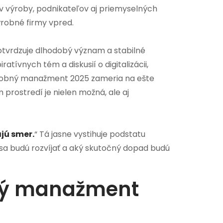
v výroby, podnikateľov aj priemyselných
výrobné firmy vpred.
potvrdzuje dlhodobý význam a stabilné
atívnych tém a diskusií o digitalizácii,
Výrobný manažment 2025 zameria na ešte
prostredí je nielen možná, ale aj
jú smer.
“ Tá jasne vystihuje podstatu
 sa budú rozvíjať a aký skutočný dopad budú
bný manažment