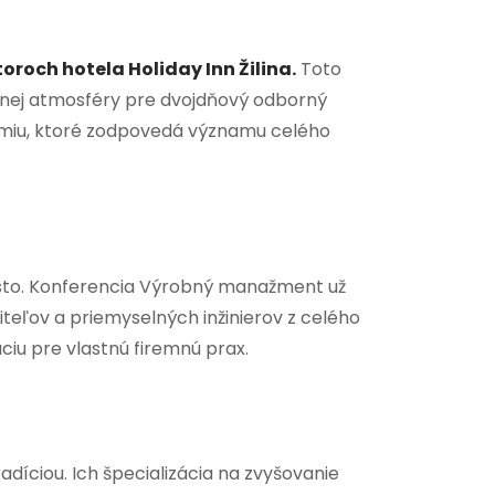
oroch hotela Holiday Inn Žilina.
Toto
mnej atmosféry pre dvojdňový odborný
zemiu, ktoré zodpovedá významu celého
iesto. Konferencia Výrobný manažment už
teľov a priemyselných inžinierov z celého
áciu pre vlastnú firemnú prax.
díciou. Ich špecializácia na zvyšovanie