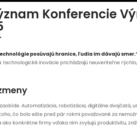
ýznam Konferencie V
5
r
echnológie posúvajú hranice, ľudia im dávajú smer.
 technologické inovácie prichádzajú neuveriteľne rýchlo, 
 zmeny
obíde. Automatizácia, robotizácia, digitálne dvojčatá, um
e toho, čo bolo ešte pred pár rokmi považované za nem
a ako konkrétne firmy vďaka nim zvyšujú produktivitu, znižu