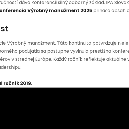
zručností dáva konferencii silný odborný základ. IPA Slov
onferencia Výrobný manažment 2025
prináša obsah ok
ast
e Výrobný manažment. Táto kontinuita potvrdzuje nielen je
rného podujatia sa postupne vyvinula prestížna konferen
v v strednej Európe. Každý ročník reflektuje aktuálne vý
adershipu.
 ročník 2019.