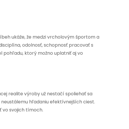
ríbeh ukáže, že medzi vrcholovým športom a
isciplína, odolnosť, schopnosť pracovať s
 pohľadu, ktorý možno uplatniť aj vo
j realite výroby už nestačí spoliehať sa
a neustálemu hľadaniu efektívnejších ciest.
 vo svojich tímoch.