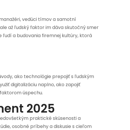
 manažéri, vedúci tímov a samotní
ale až ľudský faktor im dáva skutočný smer
ľudí a budovania firemnej kultúry, ktorá
návody, ako technológie prepojiť s ľudským
ť digitalizáciu naplno, ako zapojiť
m faktorom úspechu.
ment 2025
redovšetkým praktické skúsenosti a
údie, osobné príbehy a diskusie s cieľom