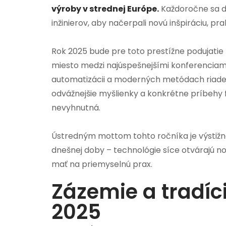
výroby v strednej Európe.
Každoročne sa do
inžinierov, aby načerpali novú inšpiráciu, p
Rok 2025 bude pre toto prestížne podujati
miesto medzi najúspešnejšími konferenciami v 
automatizácii a moderných metódach riaden
odvážnejšie myšlienky a konkrétne príbehy f
nevyhnutná.
Ústredným mottom tohto ročníka je výstižná
dnešnej doby – technológie síce otvárajú n
mať na priemyselnú prax.
Zázemie a tradí
2025