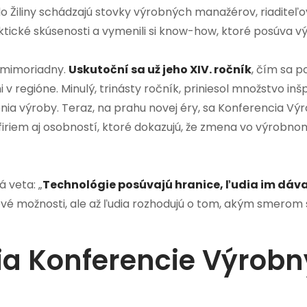
 Žiliny schádzajú stovky výrobných manažérov, riaditeľo
raktické skúsenosti a vymenili si know-how, ktoré posúva 
e mimoriadny.
Uskutoční sa už jeho XIV. ročník
, čím sa 
regióne. Minulý, trinásty ročník, priniesol množstvo inšpir
ia výroby. Teraz, na prahu novej éry, sa Konferencia 
iriem aj osobností, ktoré dokazujú, že zmena vo výrobnom 
 veta: „
Technológie posúvajú hranice, ľudia im dáva
ové možnosti, ale až ľudia rozhodujú o tom, akým smerom
cia Konferencie Výro