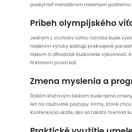
poskytnúť manažérom maximum podnetov pr
Príbeh olympijského víť
Jedným z vrcholov tohto ročníka bude vyst
riadením výroby existujú prekvapivé paralel
tlakom či dlhodobé budovanie výkonnosti. K
firemnom prostredí.
Zmena myslenia a prog
Ďalším kľúčovým blokom bude téma zmeny mys
len na zaužívané postupy. Firmy, ktoré chcú 
Konferencia ukáže, ako sa takáto firemná k
Praktické využitie umele