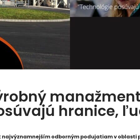
ýrobný manažment 2
osúvajú hranice, ľu
 najvýznamnejším odborným podujatiam v oblasti p