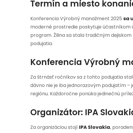
Termín a miesto konani
Konferencia Výrobný manažment 2025
sa 
moderné prostredie poskytuje účastníkom i
program. Žilina sa stala tradičným dejisko
podujatia.
Konferencia Výrobný m
Za štrnásť ročníkov sa z tohto podujatia s
dávno nie je iba jednorazovým podujatím – j
regiónu. Každoročne ponúka jedinečnú príleži
Organizátor: IPA Slovaki
Za organizáciou stojí
IPA Slovakia
, poraden