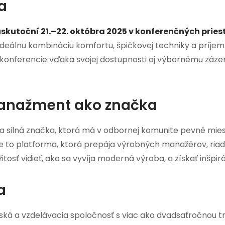
a
uskutoční 21.–22. októbra 2025 v konferenčných priest
deálnu kombináciu komfortu, špičkovej techniky a príje
m konferencie vďaka svojej dostupnosti aj výbornému zá
anažment ako značka
tala silná značka, ktorá má v odbornej komunite pevné m
e to platforma, ktorá prepája výrobných manažérov, riadi
tosť vidieť, ako sa vyvíja moderná výroba, a získať inšpir
a
ská a vzdelávacia spoločnosť s viac ako dvadsaťročnou tra