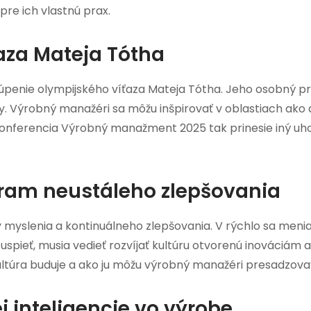
e ich vlastnú prax.
aza Mateja Tótha
úpenie olympijského víťaza Mateja Tótha. Jeho osobný p
y. Výrobný manažéri sa môžu inšpirovať v oblastiach ako d
onferencia Výrobný manažment 2025 tak prinesie iný uhol
ram neustáleho zlepšovania
lenia a kontinuálneho zlepšovania. V rýchlo sa meniace
uspieť, musia vedieť rozvíjať kultúru otvorenú inováciám 
ultúra buduje a ako ju môžu výrobný manažéri presadzovať
j inteligencie vo výrobe