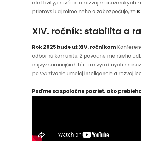
efektivity, inovácie a rozvoj manažérskych 
priemyslu aj mimo neho a zabezpečuje, že
K
XIV. ročník: stabilita a r
Rok 2025 bude už XIV. ročníkom
Konferenci
odbornú komunitu. Z pôvodne menšieho odbo
najvýznamnejších fór pre výrobných manažéro
po využívanie umelej inteligencie a rozvoj le
Poďme sa spoločne pozrieť, ako prebiehal