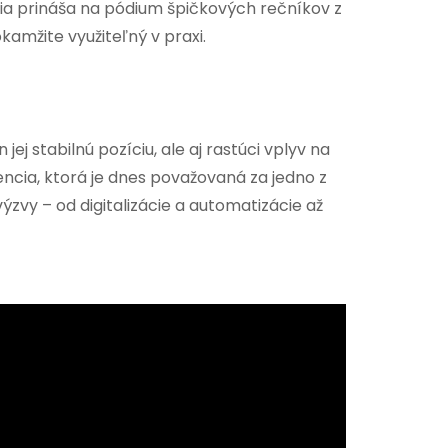
akia prináša na pódium špičkových rečníkov z
amžite využiteľný v praxi.
j stabilnú pozíciu, ale aj rastúci vplyv na
cia, ktorá je dnes považovaná za jedno z
zvy – od digitalizácie a automatizácie až