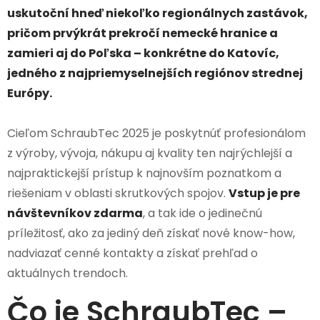
uskutoční hneď niekoľko regionálnych zastávok,
pričom prvýkrát prekročí nemecké hranice a
zamieri aj do Poľska – konkrétne do Katovíc,
jedného z najpriemyselnejších regiónov strednej
Európy.
Cieľom SchraubTec 2025 je poskytnúť profesionálom
z výroby, vývoja, nákupu aj kvality ten najrýchlejší a
najpraktickejší prístup k najnovším poznatkom a
riešeniam v oblasti skrutkových spojov.
Vstup je pre
návštevníkov zdarma
, a tak ide o jedinečnú
príležitosť, ako za jediný deň získať nové know-how,
nadviazať cenné kontakty a získať prehľad o
aktuálnych trendoch.
Čo je SchraubTec –