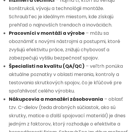
Inžinieri a technici
– najmä tí, ktorí sa venujú
konštrukcii, vývoju a technológii montáže.
SchraubTec je ideálnym miestom, kde získajú
prehľad o najnovších trendoch a inováciách.
Pracovníci v montáži a výrobe
– môžu sa
oboznámiť s novými nástrojmi a postupmi, ktoré
zvyšujú efektivitu práce, znižujú chybovosť a
zabezpečujú vyššiu bezpečnosť spojov.
Špecialisti na kvalitu (QA/QC)
– veľtrh ponúka
aktuálne poznatky v oblasti merania, kontroly a
testovania skrutkových spojov, čo je kľúčové pre
spoľahlivosť celého výrobku.
Nákupcovia a manažéri zásobovania
– oblasť
tzv. C-dielov (teda drobných súčiastok, ako sú
skrutky, matice a ďalší spojovací materiál) je dnes
jedným z faktorov, ktorý rozhoduje o efektivite a