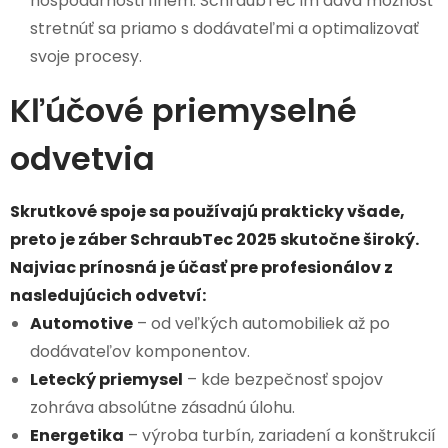
hospodárnosti firiem. SchraubTec im dáva možnosť
stretnúť sa priamo s dodávateľmi a optimalizovať
svoje procesy.
Kľúčové priemyselné
odvetvia
Skrutkové spoje sa používajú prakticky všade,
preto je záber SchraubTec 2025 skutočne široký.
Najviac prínosná je účasť pre profesionálov z
nasledujúcich odvetví:
Automotive
– od veľkých automobiliek až po
dodávateľov komponentov.
Letecký priemysel
– kde bezpečnosť spojov
zohráva absolútne zásadnú úlohu.
Energetika
– výroba turbín, zariadení a konštrukcií