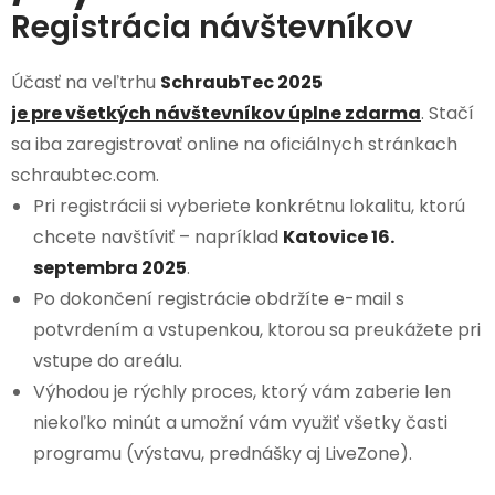
Registrácia návštevníkov
Účasť na veľtrhu
SchraubTec 2025
je pre všetkých návštevníkov úplne zdarma
. Stačí
sa iba zaregistrovať online na oficiálnych stránkach
schraubtec.com.
Pri registrácii si vyberiete konkrétnu lokalitu, ktorú
chcete navštíviť – napríklad
Katovice 16.
septembra 2025
.
Po dokončení registrácie obdržíte e-mail s
potvrdením a vstupenkou, ktorou sa preukážete pri
vstupe do areálu.
Výhodou je rýchly proces, ktorý vám zaberie len
niekoľko minút a umožní vám využiť všetky časti
programu (výstavu, prednášky aj LiveZone).