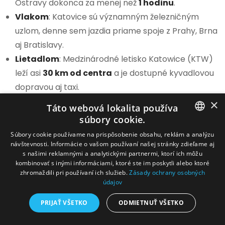
Ostravy dokonca za menej než
1 hodinu
.
Vlakom
: Katovice sú významným železničným
uzlom, denne sem jazdia priame spoje z Prahy, Brna
aj Bratislavy.
Lietadlom
: Medzinárodné letisko Katowice (KTW)
leží asi
30 km od centra
a je dostupné kyvadlovou
dopravou aj taxi.
×
Táto webová lokalita používa
Jazyk a materiály
súbory cookie.
SLOVAK
Súbory cookie používame na prispôsobenie obsahu, reklám a analýzu
Hlavný program bude prebiehať v
poľštine a
návštevnosti. Informácie o vašom používaní našej stránky zdieľame aj
CZECH
angličtine
, vybraní prednášajúci vystúpia aj v
s našimi reklamnými a analytickými partnermi, ktorí ich môžu
kombinovať s inými informáciami, ktoré ste im poskytli alebo ktoré
nemčine
.
zhromaždili pri používaní ich služieb.
Zásady ochrany osobných
Materiály k veľtrhu a certifikáty
VQWS
sú k
údajov
dispozícii v anglickej verzii.
PRIJAŤ VŠETKO
ODMIETNUŤ VŠETKO
Občerstvenie a zázemie