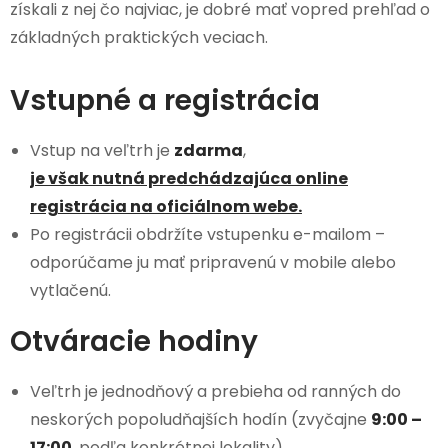
získali z nej čo najviac, je dobré mať vopred prehľad o
základných praktických veciach.
Vstupné a registrácia
Vstup na veľtrh je
zdarma
,
je však nutná predchádzajúca online
registrácia na oficiálnom webe.
Po registrácii obdržíte vstupenku e-mailom –
odporúčame ju mať pripravenú v mobile alebo
vytlačenú.
Otváracie hodiny
Veľtrh je jednodňový a prebieha od ranných do
neskorých popoludňajších hodín (zvyčajne
9:00 –
17:00
, podľa konkrétnej lokality).