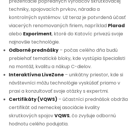
prezentácie popredných výrobcov skrutkovacej
techniky, spojovacích prvkov, náradia a
kontrolných systémov. Už teraz je potvrdená účasť
viacerých renomovaných firiem, napríklad
Plarad
alebo
Exporiment
, ktoré do Katovíc privezú svoje
najnovšie technológie.
Odborné prednášky
– počas celého dňa budú
prebiehať tematické bloky, kde vystúpia špecialisti
na montáž, kvalitu a nákup C-dielov.
Interaktívna LiveZone
– unikátny priestor, kde si
návštevníci môžu technológie vyskúšať priamo v
praxi a konzultovať svoje otázky s expertmi.
Certifikáty (VQWS)
– účastníci prednášok obdržia
certifikát od nemeckej asociácie kvality
skrutkových spojov
VQWS
, čo zvyšuje odbornú
hodnotu celého podujatia.