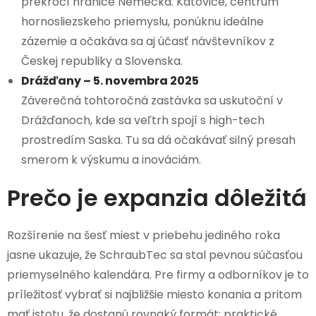
prekročí hranice Nemecka. Katovice, centrum
hornosliezskeho priemyslu, ponúknu ideálne
zázemie a očakáva sa aj účasť návštevníkov z
Českej republiky a Slovenska.
Drážďany – 5. novembra 2025
Záverečná tohtoročná zastávka sa uskutoční v
Drážďanoch, kde sa veľtrh spojí s high-tech
prostredím Saska. Tu sa dá očakávať silný presah
smerom k výskumu a inováciám.
Prečo je expanzia dôležitá
Rozšírenie na šesť miest v priebehu jediného roka
jasne ukazuje, že SchraubTec sa stal pevnou súčasťou
priemyselného kalendára. Pre firmy a odborníkov je to
príležitosť vybrať si najbližšie miesto konania a pritom
mať istotu, že dostanú rovnaký formát: praktické