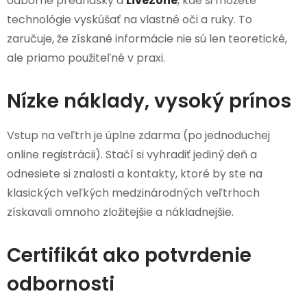
odborné prednášky a
LiveZone
, kde si môžete
technológie vyskúšať na vlastné oči a ruky. To
zaručuje, že získané informácie nie sú len teoretické,
ale priamo použiteľné v praxi.
Nízke náklady, vysoký prínos
Vstup na veľtrh je úplne zdarma (po jednoduchej
online registrácii). Stačí si vyhradiť jediný deň a
odnesiete si znalosti a kontakty, ktoré by ste na
klasických veľkých medzinárodných veľtrhoch
získavali omnoho zložitejšie a nákladnejšie.
Certifikát ako potvrdenie
odbornosti